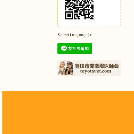
Select Language
▼