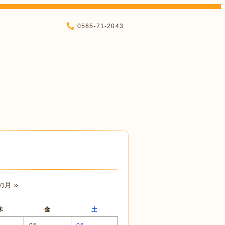
0565-71-2043
の月 »
木
金
土